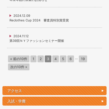
2024.12.09
Reclothes Cup 2024 審査員特別賞受賞
2024.11.12
第39回ＮＹファッションセミナー開催
...
« 前の10件
1
2
3
4
5
6
19
次の10件 »
アクセス
入試・学費