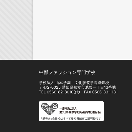
中部ファッション専門学校
学校法人 山本学園 文化服装学院連鎖校
〒472-0025 愛知県知立市池端一丁目13番地
TEL 0566-82-8010(代) FAX 0566-83-1181