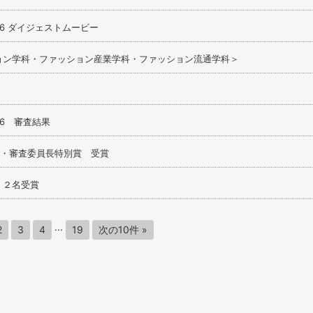
 2026 ダイジェストムービー
ョン学科・ファッション産業学科・ファッション流通学科＞
2026 審査結果
賞・審査委員長特別賞 受賞
25」２名受賞
...
2
3
4
19
次の10件 »